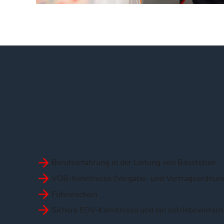
Das bringst
du mit:
Berufserfahrung in der Leitung von Baustellen
VOB-Kenntnisse (Vergabe- und Vertragsordnung
Führerschein
Sichere EDV-Kenntnisse und ein betriebswirtsch