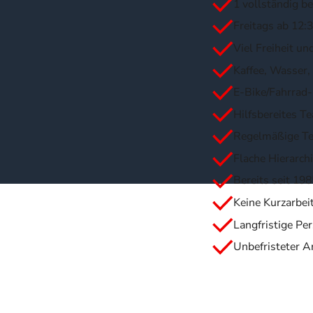
1 vollständig be
Freitags ab 12:3
Viel Freiheit u
Kaffee, Wasser,
E-Bike/Fahrrad
Hilfsbereites 
Regelmäßige Te
Flache Hierarc
Bereits seit 19
Keine Kurzarbei
Langfristige Pe
Unbefristeter A