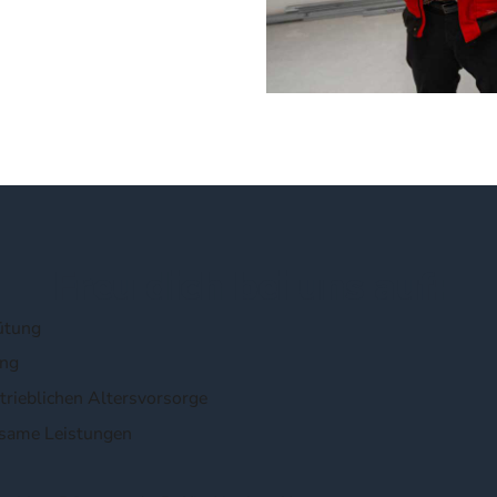
Freu dich
bei uns auf:
ütung
ung
trieblichen Altersvorsorge
same Leistungen