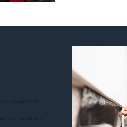
 für Bauleistungen)
aftliches Verständnis