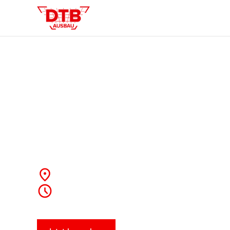
Projektleiter
(M/W/D)
86643 Rennertshofen
40 Wochenstunden