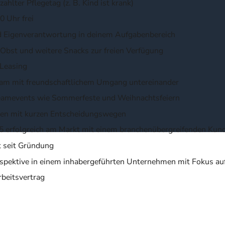
zahlter Pflegetag (z. B. Kind ist krank)
0 Uhr frei
nd Eigenverantwortung in deinem Aufgabenbereich
 Obst und weitere Snacks zur freien Verfügung
-Leasing
Team mit freundschaftlichem Umgang untereinander
amevents wie Sommerfeste und Weihnachtsfeiern
hien mit kurzen Entscheidungswegen
85 erfolgreich am Markt mit einem branchenübergreifenden Kun
t seit Gründung
rspektive in einem inhabergeführten Unternehmen mit Fokus auf
rbeitsvertrag