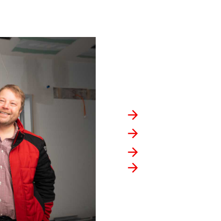
Das sind
de
Gesamtverantwortung f
Fachliche und organis
Projektteams
Verantwortung für da
Professionelle Kommun