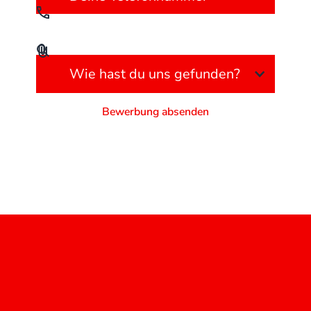
Bewerbungsunterlagen (optional)
Wie hast du uns gefunden?
Hinweis zum
Datenschutz
DTB Donau-Trocken-Bau GmbH
Datenschutz
Impressum
Cookieeinstellungen