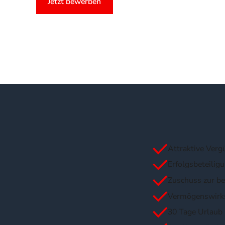
Jetzt bewerben
Attraktive Verg
Erfolgsbeteilig
Zuschuss zur be
Vermögenswirk
30 Tage Urlaub